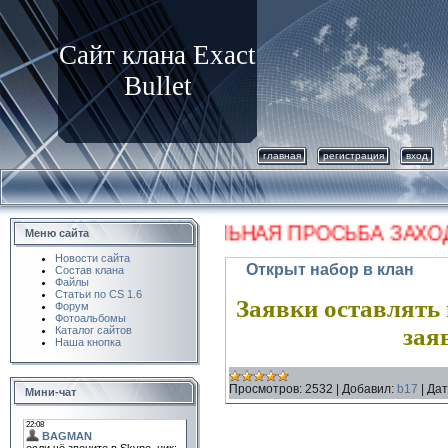
Сайт клана Exact
Bullet
главная
регистрация
вход
УБЕДИТЕЛЬНАЯ ПРОСЬБА ЗАХОД
Меню сайта
Новости сайта
Открыт набор в клан
Состав клана
Файлы
Статьи по CS 1.6
Заявки оставлять 
Форум
Фотоальбомы
зая
Каталог сайтов
Наша кнопка
Просмотров:
2532
|
Добавил:
b17
|
Дат
Мини-чат